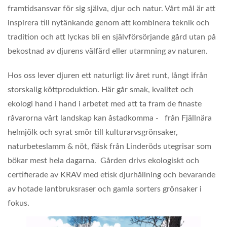
framtidsansvar för sig själva, djur och natur. Vårt mål är att
inspirera till nytänkande genom att kombinera teknik och
tradition och att lyckas bli en självförsörjande gård utan på
bekostnad av djurens välfärd eller utarmning av naturen.
Hos oss lever djuren ett naturligt liv året runt, långt ifrån
storskalig köttproduktion. Här går smak, kvalitet och
ekologi hand i hand i arbetet med att ta fram de finaste
råvarorna vårt landskap kan åstadkomma - från Fjällnära
helmjölk och syrat smör till kulturarvsgrönsaker,
naturbeteslamm & nöt, fläsk från Linderöds utegrisar som
bökar mest hela dagarna. Gården drivs ekologiskt och
certifierade av KRAV med etisk djurhållning och bevarande
av hotade lantbruksraser och gamla sorters grönsaker i
fokus.