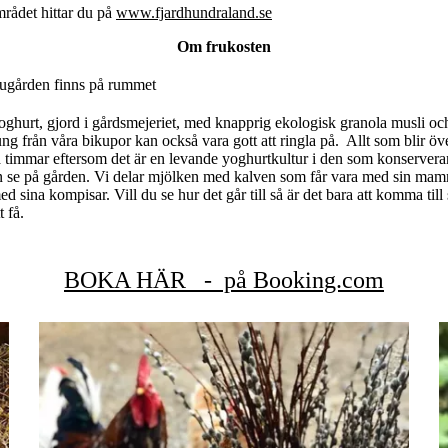
mrådet hittar du på
www.fjardhundraland.se
Om frukosten
ladugården finns på rummet
ghurt, gjord i gårdsmejeriet, med knapprig ekologisk granola musli och 
g från våra bikupor kan också vara gott att ringla på. Allt som blir öv
 timmar eftersom det är en levande yoghurtkultur i den som konservera
 se på gården. Vi delar mjölken med kalven som får vara med sin mamm
med sina kompisar. Vill du se hur det går till så är det bara att komma till
t få.
BOKA HÄR - på Booking.com