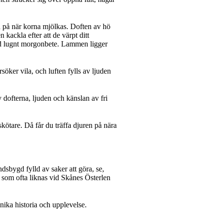
a på när korna mjölkas. Doften av hö
kackla efter att de värpt ditt
med lugnt morgonbete. Lammen ligger
ker vila, och luften fylls av ljuden
v dofterna, ljuden och känslan av fri
ötare. Då får du träffa djuren på nära
dsbygd fylld av saker att göra, se,
 som ofta liknas vid Skånes Österlen
nika historia och upplevelse.