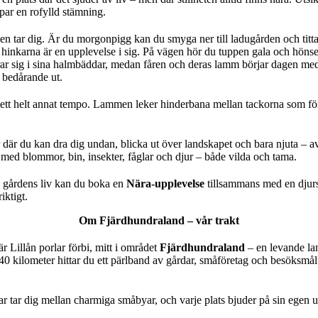
par en rofylld stämning.
 tar dig. Är du morgonpigg kan du smyga ner till ladugården och titt
 hinkarna är en upplevelse i sig. På vägen hör du tuppen gala och hönsen 
drar sig i sina halmbäddar, medan fåren och deras lamm börjar dagen 
r bedårande ut.
tt helt annat tempo. Lammen leker hinderbana mellan tackorna som försö
r där du kan dra dig undan, blicka ut över landskapet och bara njuta – a
 med blommor, bin, insekter, fåglar och djur – både vilda och tama.
 gårdens liv kan du boka en
Nära-upplevelse
tillsammans med en djursk
iktigt.
Om Fjärdhundraland – vår trakt
är Lillån porlar förbi, mitt i området
Fjärdhundraland
– en levande lan
0 kilometer hittar du ett pärlband av gårdar, småföretag och besöksmål
ar tar dig mellan charmiga småbyar, och varje plats bjuder på sin egen u