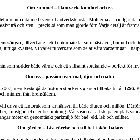
Om rummet – Hantverk, komfort och ro
tellrum inredda med svensk hantverkskänsla. Möblerna är handgjorda 
ssivt trä och sten – precis så som man gjorde förr. Varje detalj är framt
ens sängar
, tillverkade helt i naturmaterial som hästtagel, bomull oc
, luftiga kvalitet. Vi väljer tillverkare som delar våra värderingar – nä
min
som sprider både värme och ett stillsamt sprakande – perfekt för mys
Om oss – passion över mat, djur och natur
2007, men Resta gårds historia sträcker sig ända tillbaka till år
1296
. P
och minnen från bronsåldern.
vill driva ett lantbruk som tar hänsyn till både djuren och miljön. Därför
ifter, konstgödsel eller besprutning. Vår vision är att skapa en plats so
ngar möter en genomtänkt parkmiljö för bad, eld, lek och stillhet.
Om gården – Liv, rörelse och stillhet i skön balans
 plats där det sjuder av liv – men där stillheten alltid finns nära. Utsik