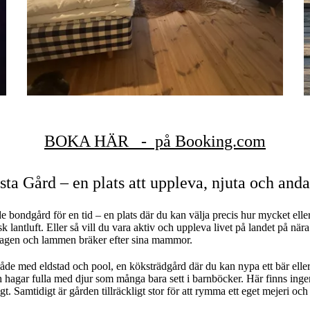
BOKA HÄR - på Booking.com
ta Gård – en plats att uppleva, njuta och anda
 bondgård för en tid – en plats där du kan välja precis hur mycket eller 
sk lantluft. Eller så vill du vara aktiv och uppleva livet på landet på nä
hagen och lammen bräker efter sina mammor.
råde med eldstad och pool, en köksträdgård där du kan nypa ett bär elle
hagar fulla med djur som många bara sett i barnböcker. Här finns ingen 
igt. Samtidigt är gården tillräckligt stor för att rymma ett eget mejeri oc