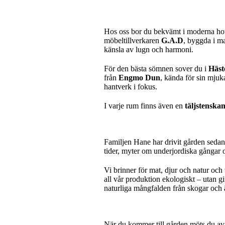
Hos oss bor du bekvämt i moderna ho
möbeltillverkaren
G.A.D
, byggda i ma
känsla av lugn och harmoni.
För den bästa sömnen sover du i
Häst
från
Engmo Dun
, kända för sin mjuka
hantverk i fokus.
I varje rum finns även en
täljstenska
Familjen Hane har drivit gården sedan 
tider, myter om underjordiska gångar 
Vi brinner för mat, djur och natur och 
all vår produktion ekologiskt – utan g
naturliga mångfalden från skogar och ä
När du kommer till gården möts du av en