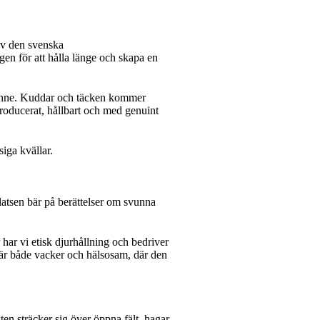
av den svenska
agen för att hålla länge och skapa en
h linne. Kuddar och täcken kommer
rproducerat, hållbart och med genuint
iga kvällar.
latsen bär på berättelser om svunna
 har vi etisk djurhållning och bedriver
m är både vacker och hälsosam, där den
ten sträcker sig över öppna fält, hagar