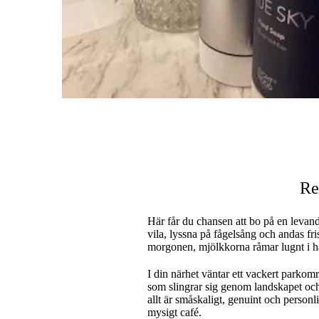
Res
Här får du chansen att bo på en levande
vila, lyssna på fågelsång och andas fri
morgonen, mjölkkorna råmar lugnt i 
I din närhet väntar ett vackert parkom
som slingrar sig genom landskapet och 
allt är småskaligt, genuint och personl
mysigt café.