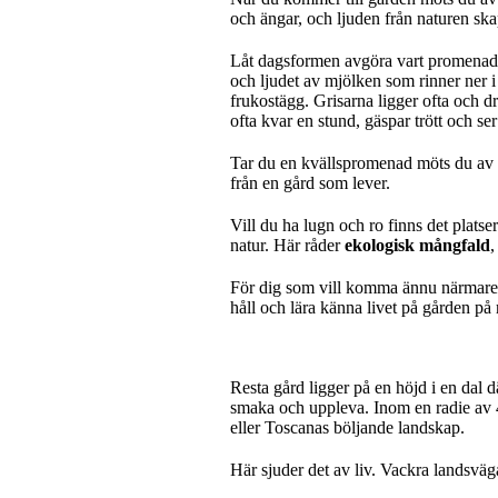
och ängar, och ljuden från naturen ska
Låt dagsformen avgöra vart promenaden
och ljudet av mjölken som rinner ner i
frukostägg. Grisarna ligger ofta och 
ofta kvar en stund, gäspar trött och se
Tar du en kvällspromenad möts du av e
från en gård som lever.
Vill du ha lugn och ro finns det platse
natur. Här råder
ekologisk mångfald
,
För dig som vill komma ännu närmare
håll och lära känna livet på gården på r
Resta gård ligger på en höjd i en dal d
smaka och uppleva. Inom en radie av 4
eller Toscanas böljande landskap.
Här sjuder det av liv. Vackra landsväg