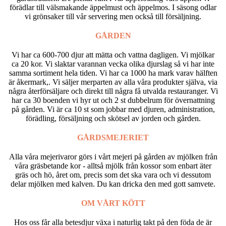
förädlar till välsmakande äppelmust och äppelmos. I säsong odlar
vi grönsaker till vår servering men också till försäljning.
GÅRDEN
Vi har ca 600-700 djur att mätta och vattna dagligen. Vi mjölkar
ca 20 kor. Vi slaktar varannan vecka olika djurslag så vi har inte
samma sortiment hela tiden. Vi har ca 1000 ha mark varav hälften
är åkermark,. Vi säljer merparten av alla våra produkter själva, via
några återförsäljare och direkt till några få utvalda restauranger. Vi
har ca 30 boenden vi hyr ut och 2 st dubbelrum för övernattning
på gården. Vi är ca 10 st som jobbar med djuren, administration,
förädling, försäljning och skötsel av jorden och gården.
GÅRDSMEJERIET
Alla våra mejerivaror görs i vårt mejeri på gården av mjölken från
våra gräsbetande kor - alltså mjölk från kossor som enbart äter
gräs och hö, året om, precis som det ska vara och vi dessutom
delar mjölken med kalven. Du kan dricka den med gott samvete.
OM VÅRT KÖTT
Hos oss får alla betesdjur växa i naturlig takt på den föda de är