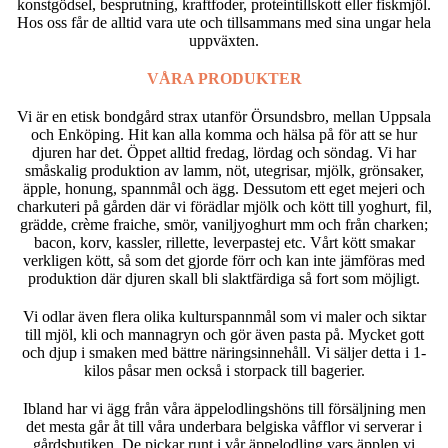
konstgödsel, besprutning, kraftfoder, proteintillskott eller fiskmjöl.
Hos oss får de alltid vara ute och tillsammans med sina ungar hela
uppväxten.
VÅRA PRODUKTER
Vi är en etisk bondgård strax utanför Örsundsbro, mellan Uppsala
och Enköping. Hit kan alla komma och hälsa på för att se hur
djuren har det. Öppet alltid fredag, lördag och söndag. Vi har
småskalig produktion av lamm, nöt, utegrisar, mjölk, grönsaker,
äpple, honung, spannmål och ägg. Dessutom ett eget mejeri och
charkuteri på gården där vi förädlar mjölk och kött till yoghurt, fil,
grädde, crème fraiche, smör, vaniljyoghurt mm och från charken;
bacon, korv, kassler, rillette, leverpastej etc. Vårt kött smakar
verkligen kött, så som det gjorde förr och kan inte jämföras med
produktion där djuren skall bli slaktfärdiga så fort som möjligt.
Vi odlar även flera olika kulturspannmål som vi maler och siktar
till mjöl, kli och mannagryn och gör även pasta på. Mycket gott
och djup i smaken med bättre näringsinnehåll. Vi säljer detta i 1-
kilos påsar men också i storpack till bagerier.
Ibland har vi ägg från våra äppelodlingshöns till försäljning men
det mesta går åt till våra underbara belgiska våfflor vi serverar i
gårdsbutiken. De pickar runt i vår äppelodling vars äpplen vi