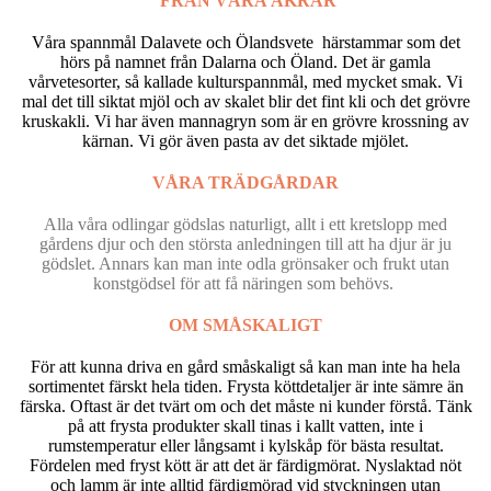
FRÅN VÅRA ÅKRAR
Våra spannmål Dalavete och Ölandsvete härstammar som det
hörs på namnet från Dalarna och Öland. Det är gamla
vårvetesorter, så kallade kulturspannmål, med mycket smak. Vi
mal det till siktat mjöl och av skalet blir det fint kli och det grövre
kruskakli. Vi har även mannagryn som är en grövre krossning av
kärnan. Vi gör även pasta av det siktade mjölet.
VÅRA TRÄDGÅRDAR
Alla våra odlingar gödslas naturligt, allt i ett kretslopp med
gårdens djur och den största anledningen till att ha djur är ju
gödslet. Annars kan man inte odla grönsaker och frukt utan
konstgödsel för att få näringen som behövs.
OM SMÅSKALIGT
För att kunna driva en gård småskaligt så kan man inte ha hela
sortimentet färskt hela tiden. Frysta köttdetaljer är inte sämre än
färska. Oftast är det tvärt om och det måste ni kunder förstå. Tänk
på att frysta produkter skall tinas i kallt vatten, inte i
rumstemperatur eller långsamt i kylskåp för bästa resultat.
Fördelen med fryst kött är att det är färdigmörat. Nyslaktad nöt
och lamm är inte alltid färdigmörad vid styckningen utan