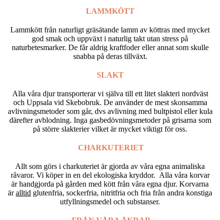
LAMMKÖTT
Lammkött från naturligt gräsätande lamm av köttras med mycket
god smak och uppväxt i naturlig takt utan stress på
naturbetesmarker. De får aldrig kraftfoder eller annat som skulle
snabba på deras tillväxt.
SLAKT
Alla våra djur transporterar vi själva till ett litet slakteri nordväst
och Uppsala vid Skebobruk. De använder de mest skonsamma
avlivningsmetoder som går, dvs avlivning med bultpistol eller kula
därefter avblodning. Inga gasbedövningsmetoder på grisarna som
på större slakterier vilket är mycket viktigt för oss.
CHARKUTERIET
Allt som görs i charkuteriet är gjorda av våra egna animaliska
råvaror. Vi köper in en del ekologiska kryddor. Alla våra korvar
är handgjorda på gården med kött från våra egna djur. Korvarna
är
alltid
glutenfria, sockerfria, nitritfria och fria från andra konstiga
utfyllningsmedel och substanser.