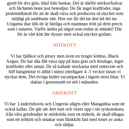
gjord för dvs gräs, blad från buskar. Det är därför nöt/kor/kalvar
och får/lamm heter just betesdjur. De får inget kraftfoder, inga
proteintillskott för att de skall växa och producera så mycket som
möjligt på snabbaste sätt. Hos oss får det tar den tid det tar.
Ungarna diar tills de är färdiga och mamman trött på dem precis
som i naturen. Varför ändra på något som redan är uttänkt? Där
för är vårt kött lite dyrare men också mycket godare.
NÖTKÖTT
Vi har fjällkor och jersey men även en tyngre köttras, Black
Angus. De har alla fått växa upp på bara gräs och hösilage, inget
kraftfoder eller annat. De så kallade stockarna med entrecote och
biff hängmörar vi alltid i minst ytterligare 4 -5 veckor innan vi
styckar dem. Det övriga köttet vacumpackas i lagom stora bitar. Vi
slaktar i genomsnitt en nöt i månaden.
GRISKÖTT
Vi har Linderödssvin och Ungersk ullgris eller Mangalitsa som de
också kallas. De går ute året runt och växer upp i sin syskonskara
.
Alla våra grisdetaljer är mörkröda som ett nötkött, de skall tillagas
som ett nötkött och smakar som fläskkött fast med toner av anka
och rådjur.