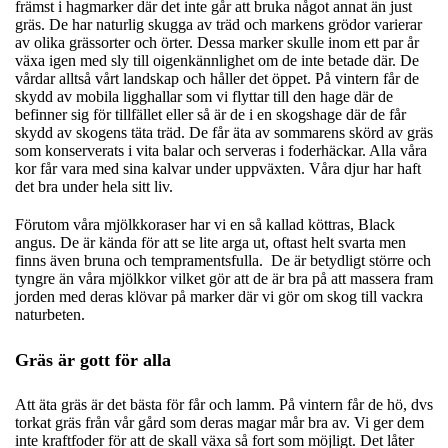
främst i hagmarker där det inte går att bruka något annat än just
gräs. De har naturlig skugga av träd och markens grödor varierar
av olika grässorter och örter. Dessa marker skulle inom ett par år
växa igen med sly till oigenkännlighet om de inte betade där. De
vårdar alltså vårt landskap och håller det öppet. På vintern får de
skydd av mobila ligghallar som vi flyttar till den hage där de
befinner sig för tillfället eller så är de i en skogshage där de får
skydd av skogens täta träd. De får äta av sommarens skörd av gräs
som konserverats i vita balar och serveras i foderhäckar. Alla våra
kor får vara med sina kalvar under uppväxten. Våra djur har haft
det bra under hela sitt liv.
Förutom våra mjölkkoraser har vi en så kallad köttras, Black
angus. De är kända för att se lite arga ut, oftast helt svarta men
finns även bruna och tempramentsfulla. De är betydligt större och
tyngre än våra mjölkkor vilket gör att de är bra på att massera fram
jorden med deras klövar på marker där vi gör om skog till vackra
naturbeten.
Gräs är gott för alla
Att äta gräs är det bästa för får och lamm. På vintern får de hö, dvs
torkat gräs från vår gård som deras magar mår bra av. Vi ger dem
inte kraftfoder för att de skall växa så fort som möjligt. Det låter