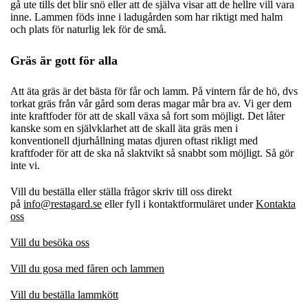
gå ute tills det blir snö eller att de själva visar att de hellre vill vara
inne. Lammen föds inne i ladugården som har riktigt med halm
och plats för naturlig lek för de små.
Gräs är gott för alla
Att äta gräs är det bästa för får och lamm. På vintern får de hö, dvs
torkat gräs från vår gård som deras magar mår bra av. Vi ger dem
inte kraftfoder för att de skall växa så fort som möjligt. Det låter
kanske som en självklarhet att de skall äta gräs men i
konventionell djurhållning matas djuren oftast rikligt med
kraftfoder för att de ska nå slaktvikt så snabbt som möjligt. Så gör
inte vi.
Vill du beställa
eller ställa frågor skriv till oss direkt
på
info@restagard.se
eller fyll i kontaktformuläret under
Kontakta
oss
Vill du besöka oss
Vill du gosa med fåren och lammen
Vill du beställa lammkött